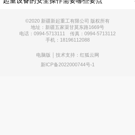
起重设备的安全操作需要哪些要点
©2020 新疆新起重工有限公司 版权所有
地址：新疆五家渠甘莫东路1669号
电话：0994-5713111 传真：0994-5713112
手机：18196112088
电脑版
技术支持：
红狐云网
新ICP备2022000744号-1