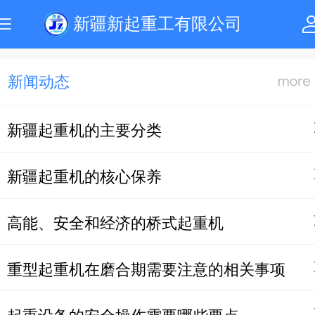
新疆新起重工有限公司
新闻动态
新疆起重机的主要分类
新疆起重机的核心保养
高能、安全和经济的桥式起重机
重型起重机在磨合期需要注意的相关事项