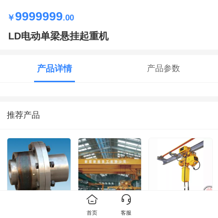
9999999
￥
.00
LD电动单梁悬挂起重机
产品详情
产品参数
推荐产品
联轴器
可伸缩且360度旋
新疆电动葫芦
首页
客服