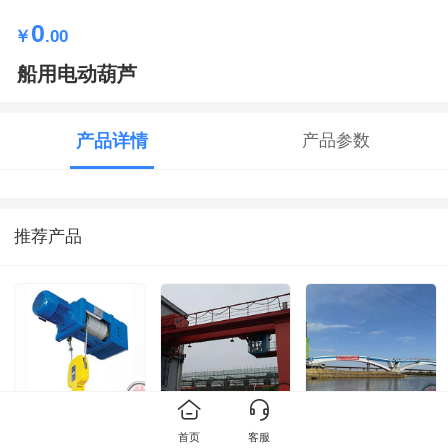
0
￥
.00
船用电动葫芦
产品详情
产品参数
推荐产品
防爆电动葫芦
MB半门式起重机
钢箱桥梁5
首页
客服