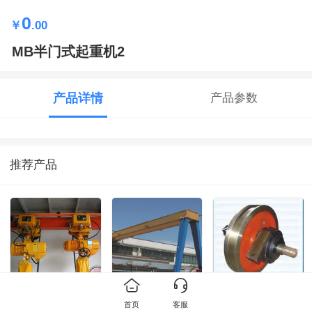
0
￥
.00
MB半门式起重机2
产品详情
产品参数
推荐产品
变频电动葫芦
MB半门式起重机
车轮组
首页
客服